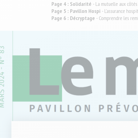
Protéger votre f
Travailleur non salarié (TNS)
Page 4 : Solidarité
- La mutuelle aux côtés
patrimoine
Page 5 : Pavillon Hospi
- L'assurance hospi
Prévoir sereinem
Combattant d'hie
Complémentaire santé solidaire
Page 6 : Décryptage
- Comprendre les re
Conseillère Sociale