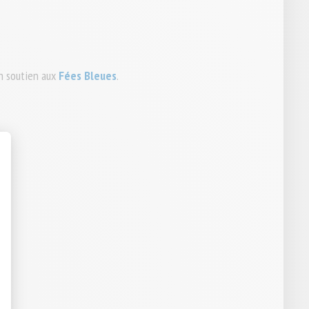
on soutien aux
Fées Bleues
.
t : Personnalisez vos Options