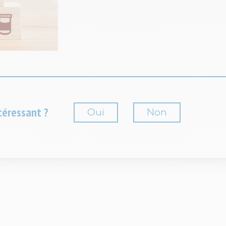
téressant ?
Oui
Non