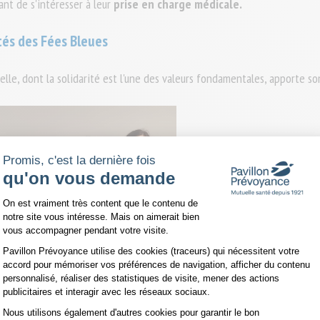
ant de s'intéresser à leur
prise en charge médicale.
ôtés des Fées Bleues
lle, dont la solidarité est l'une des valeurs fondamentales, apporte s
Promis, c'est la dernière fois
qu'on vous demande
Plateforme de Gestion du Consentemen
On est vraiment très content que le contenu de
notre site vous intéresse. Mais on aimerait bien
vous accompagner pendant votre visite.
Pavillon Prévoyance utilise des cookies (traceurs) qui nécessitent votre
accord pour mémoriser vos préférences de navigation, afficher du contenu
personnalisé, réaliser des statistiques de visite, mener des actions
publicitaires et interagir avec les réseaux sociaux.
Nous utilisons également d'autres cookies pour garantir le bon
Axeptio consent