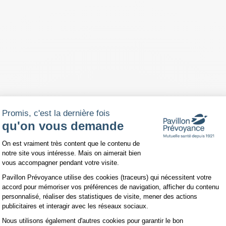
Promis, c'est la dernière fois
qu'on vous demande
Plateforme de Gestion du Consentemen
er
Maiia au 1
avril 2024
On est vraiment très content que le contenu de
notre site vous intéresse. Mais on aimerait bien
vous accompagner pendant votre visite.
volue et s'enrichit de nouvelles modalités de prise en charge médicale
Pavillon Prévoyance utilise des cookies (traceurs) qui nécessitent votre
accord pour mémoriser vos préférences de navigation, afficher du contenu
personnalisé, réaliser des statistiques de visite, mener des actions
publicitaires et interagir avec les réseaux sociaux.
Nous utilisons également d'autres cookies pour garantir le bon
Axeptio consent