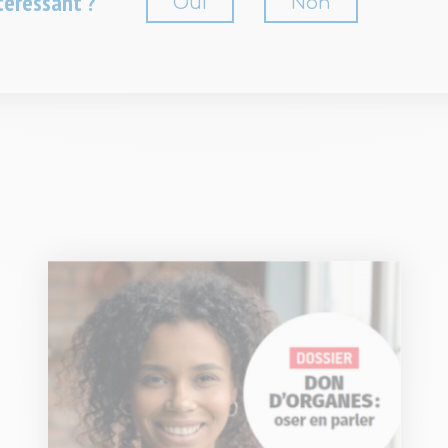
téressant ?
Oui
Non