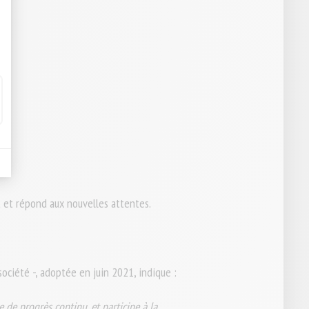
it et répond aux nouvelles attentes.
 société -, adoptée en juin 2021, indique :
de progrès continu, et participe à la