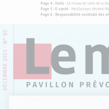
Protéger votre f
Travailleur non salarié (TNS)
Page 4 : Itelis
- Le réseau de soins de la mu
patrimoine
Page 5 : E-santé
- MesDocteurs devient Mai
Prévoir sereinem
Combattant d'hie
Complémentaire santé solidaire
Page 6 : Responsabilité sociétale des e
Conseillère Sociale