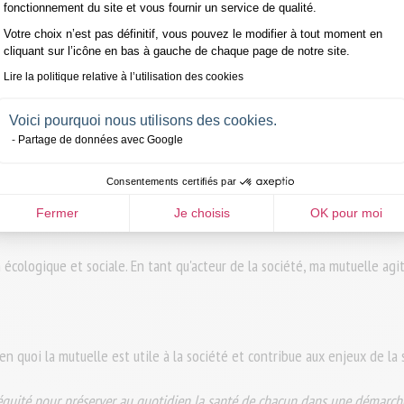
fonctionnement du site et vous fournir un service de qualité.
Votre choix n’est pas définitif, vous pouvez le modifier à tout moment en
cliquant sur l’icône en bas à gauche de chaque page de notre site.
Lire la politique relative à l’utilisation des cookies
Voici pourquoi nous utilisons des cookies.
Partage de données avec Google
Consentements certifiés par
Fermer
Je choisis
OK pour moi
ntreprises - La mutuelle s'engage
 écologique et sociale. En tant qu'acteur de la société, ma mutuelle ag
 en quoi la mutuelle est utile à la société et contribue aux enjeux de la
 équité pour préserver au quotidien la santé de chacun dans une démarche 