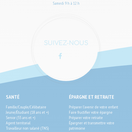
Samedi 9 h à 12 h
SUIVEZ-NOUS
Facebook
LinkedIn
SEO
SANTÉ
ÉPARGNE ET RETRAITE
End-
Famille/Couple/Célibataire
Préparer l'avenir de votre enfant
User
Jeune/Étudiant (18 ans et +)
Faire fructifier votre épargne
Senior (55 ans et +)
Préparer votre retraite
Agent territorial
Épargner et transmettre votre
Travailleur non salarié (TNS)
patrimoine