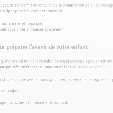
amille en cas de décès
Parler mutuelle
tudes, de son permis de conduire, de sa première voiture ou de son lo
Guides pratiques : dentaire, optique et
’anticiper pour les vivre sereinement
!
ent vos obsèques
r et d'aujourd'hui
audition
ouvrir un livret d’épargne.
our vous aider à financer son avenir
.
ur préparer l'avenir de votre enfant
e quand son enfant vient de naître et quand on pense à prévoir son aven
épargne très intéressante pour un enfant
, et ce dès son plus jeune 
nstituez progressivement un capital avec des versements réguliers ou 
’à sa majorité,
ges fiscaux liés à l’ancienneté de son contrat.