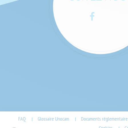
Facebook
LinkedIn
Footer
FAQ
Glossaire Unocam
Documents réglementaire
|
|
End-
Cookies
G
|