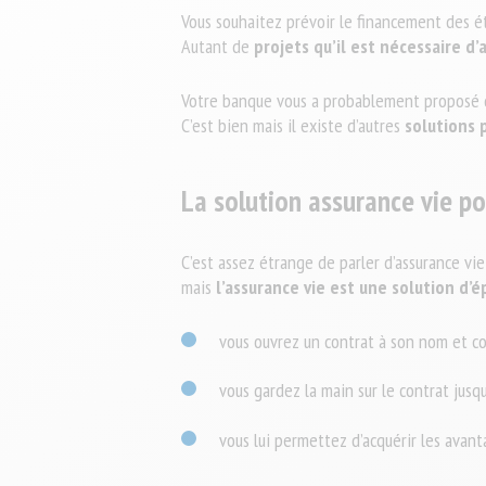
Protéger votre f
Travailleur non salarié (TNS)
patrimoine
Vous souhaitez prévoir le financement des é
Autant de
projets qu’il est nécessaire d
Prévoir sereinem
Combattant d'hie
Complémentaire santé solidaire
Conseillère Sociale
Votre banque vous a probablement proposé d’
C’est bien mais il existe d’autres
solutions p
La solution assurance vie po
C’est assez étrange de parler d’assurance vi
mais
l’assurance vie est une solution d’
vous ouvrez un contrat à son nom et co
vous gardez la main sur le contrat jusqu
vous lui permettez d’acquérir les avanta