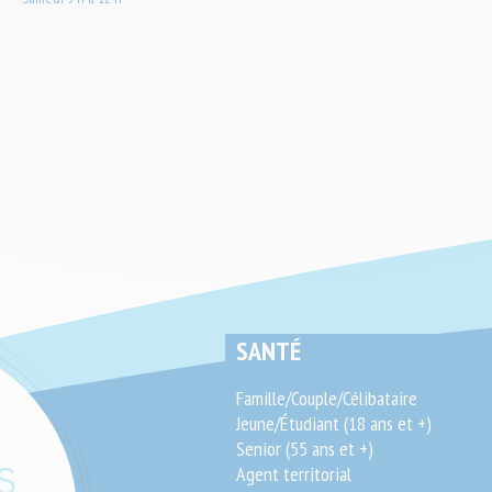
SEO
SANTÉ
End-
Famille/Couple/Célibataire
User
Jeune/Étudiant (18 ans et +)
Senior (55 ans et +)
Agent territorial
S