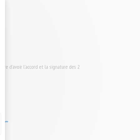
t : Personnalisez vos Options
ire d’avoir l’accord et la signature des 2
r