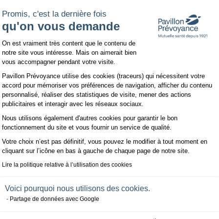
n Livret A,
Promis, c'est la dernière fois
qu'on vous demande
Plateforme de Gestion du Consentemen
On est vraiment très content que le contenu de
notre site vous intéresse. Mais on aimerait bien
 parents jusqu'aux 18 ans de l’enfant
vous accompagner pendant votre visite.
Pavillon Prévoyance utilise des cookies (traceurs) qui nécessitent votre
e pour ses enfants ?
accord pour mémoriser vos préférences de navigation, afficher du contenu
personnalisé, réaliser des statistiques de visite, mener des actions
s représentants légaux doivent ouvrir pour lui le contrat, il sera nécessa
publicitaires et interagir avec les réseaux sociaux.
Nous utilisons également d'autres cookies pour garantir le bon
Axeptio consent
fonctionnement du site et vous fournir un service de qualité.
son accord
.
Votre choix n’est pas définitif, vous pouvez le modifier à tout moment en
cliquant sur l’icône en bas à gauche de chaque page de notre site.
Lire la politique relative à l’utilisation des cookies
 à télécharge
Voici pourquoi nous utilisons des cookies.
Partage de données avec Google