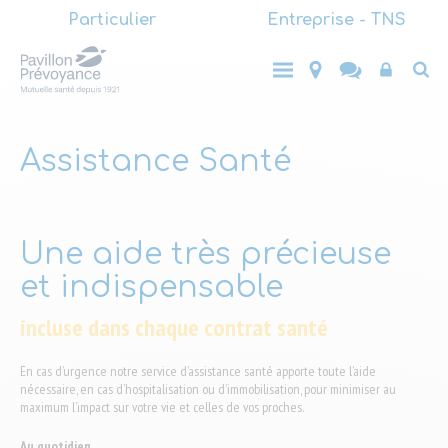
Main
Aller
Particulier
Entreprise - TNS
au
(LVL1)
Main
contenu
Entreprise
Top
Particulier
- TNS
principal
(LVL1)
End-
user
Assistance Santé
Une aide très précieuse
et indispensable
incluse dans chaque contrat santé
En cas d’urgence notre service d’assistance santé apporte toute l’aide
nécessaire, en cas d’hospitalisation ou d’immobilisation, pour minimiser au
maximum l’impact sur votre vie et celles de vos proches.
Au quotidien