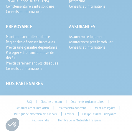
Travailleur non salarié (TNS)
patrimoine
Complémentaire santé solidaire
Conseils et informations
Conseils et informations
PRÉVOYANCE
ASSURANCES
Maintenir son indépendance
Assurer votre logement
Régler des dépenses imprévues
Assurer votre prêt immobilier
Prévoir une garantie dépendance
Conseils et informations
Protéger votre famille en cas de
décès
Prévoir sereinement vos obsèques
Conseils et informations
NOS PARTENAIRES
Footer
|
|
|
FAQ
Glossaire Unocam
Documents réglementaires
|
|
|
Réclamations et médiation
Informations Adhérent
Mentions légales
End-
|
|
|
Politique de protection des données
Cookies
Groupe Pavillon Prévoyance
User
|
Nous rejoindre
Membre de la Mutualité Française