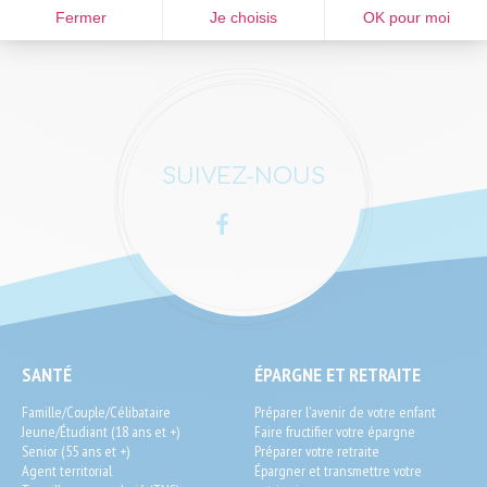
Lundi au vendredi 8 h à 19 h
Fermer
Je choisis
OK pour moi
Samedi 9 h à 12 h
SUIVEZ-NOUS
Facebook
LinkedIn
SEO
SANTÉ
ÉPARGNE ET RETRAITE
End-
Famille/Couple/Célibataire
Préparer l'avenir de votre enfant
User
Jeune/Étudiant (18 ans et +)
Faire fructifier votre épargne
Senior (55 ans et +)
Préparer votre retraite
Agent territorial
Épargner et transmettre votre