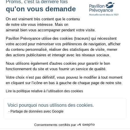
Pdf
/
1.49 Mo
Promis, c'est la dernière fois
qu'on vous demande
Télécharger
Plateforme de Gestion du Consentem
On est vraiment très content que le contenu
de notre site vous intéresse. Mais on
aimerait bien vous accompagner pendant votre visite.
Conditions générales
Pavillon Prévoyance utilise des cookies (traceurs) qui nécessitent
Pdf
/
1.6 Mo
votre accord pour mémoriser vos préférences de navigation, afficher
du contenu personnalisé, réaliser des statistiques de visite, mener
des actions publicitaires et interagir avec les réseaux sociaux.
Télécharger
Nous utilisons également d'autres cookies pour garantir le bon
Axeptio consent
fonctionnement du site et vous fournir un service de qualité.
Votre choix n’est pas définitif, vous pouvez le modifier à tout moment
en cliquant sur l’icône en bas à gauche de chaque page de notre site.
NOUS CONTACTER
Lire la politique relative à l’utilisation des cookies
Voici pourquoi nous utilisons des cookies.
Écrivez-nous
05 57 81 24 41
Partage de données avec Google
Appelez-moi
Nous trouver
Consentements certifiés par