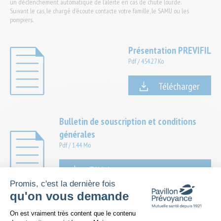
un déclenchement automatique de l’alerte en cas de chute lourde.
Suivant le cas, le chargé d’écoute contacte votre famille, le SAMU ou les
pompiers.
Présentation PREVIFIL
Pdf
/
454.27 Ko
Télécharger
Bulletin de souscription et conditions
générales
Pdf
/
1.44 Mo
Télécharger
Promis, c'est la dernière fois
qu'on vous demande
Formule PREVIFIL domicile plus
Plateforme de Gestion du Consentem
On est vraiment très content que le contenu
Pdf
/
1.05 Mo