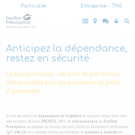
Main
Aller
Particulier
Entreprise - TNS
au
(LVL1)
Main
contenu
Entreprise
Top
Particulier
- TNS
principal
(LVL1)
End-
user
Anticipez la dépendance,
restez en sécurité
La téléassistance : un outil de prévention
indispensable pour les personnes en perte
d’autonomie.
Si une personne est
dépendante ou fragilisée
et souhaite rester vivre chez
elle en toute sécurité,
PREVIFIL
, l’offre de
téléassistance
de
Pavillon
Prévoyance
, lui propose un service d’écoute, d’aide et d’assistance médicalisée
7j/7, 24h/24.
Une solution idéale pour favoriser le
maintien à domicile
en