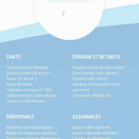
SUIVEZ-NOUS
Facebook
LinkedIn
SEO
SANTÉ
ÉPARGNE ET RETRAITE
End-
Famille/Couple/Célibataire
Préparer l'avenir de votre enfant
User
Jeune/Étudiant (18 ans et +)
Faire fructifier votre épargne
Senior (55 ans et +)
Préparer votre retraite
Agent territorial
Épargner et transmettre votre
Travailleur non salarié (TNS)
patrimoine
Complémentaire santé solidaire
Conseils et informations
Conseils et informations
PRÉVOYANCE
ASSURANCES
Maintenir son indépendance
Assurer votre logement
Régler des dépenses imprévues
Assurer votre prêt immobilier
Prévoir une garantie dépendance
Conseils et informations