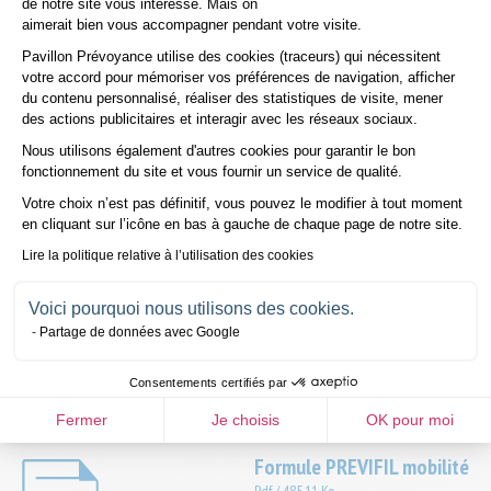
de notre site vous intéresse. Mais on
aimerait bien vous accompagner pendant votre visite.
Télécharger
Pavillon Prévoyance utilise des cookies (traceurs) qui nécessitent
votre accord pour mémoriser vos préférences de navigation, afficher
du contenu personnalisé, réaliser des statistiques de visite, mener
Formule PREVIFIL domicile
des actions publicitaires et interagir avec les réseaux sociaux.
Pdf
/
157.22 Ko
Nous utilisons également d'autres cookies pour garantir le bon
Axeptio consent
fonctionnement du site et vous fournir un service de qualité.
Télécharger
Votre choix n’est pas définitif, vous pouvez le modifier à tout moment
en cliquant sur l’icône en bas à gauche de chaque page de notre site.
Lire la politique relative à l’utilisation des cookies
Formule PREVIFIL domicile / option
montre
Voici pourquoi nous utilisons des cookies.
Pdf
/
802.24 Ko
Partage de données avec Google
Télécharger
Consentements certifiés par
Fermer
Je choisis
OK pour moi
Formule PREVIFIL mobilité