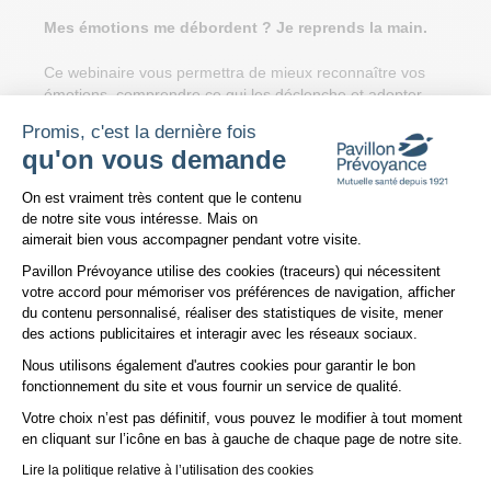
Mes émotions me débordent ? Je reprends la main.
Ce webinaire vous permettra de mieux reconnaître vos
émotions, comprendre ce qui les déclenche et adopter
des réactions plus apaisées. Vous découvrirez également
Promis, c'est la dernière fois
des clés pour communiquer plus sereinement, même
qu'on vous demande
dans les situations tendues.
Plateforme de Gestion du Consentem
On est vraiment très content que le contenu
Inscrivez-vous en un clic
: l
e lien de connexion sera envoyé
de notre site vous intéresse. Mais on
par e-mail 2 jours avant l’événement.
aimerait bien vous accompagner pendant votre visite.
Mardi 24 novembre 2026
Pavillon Prévoyance utilise des cookies (traceurs) qui nécessitent
votre accord pour mémoriser vos préférences de navigation, afficher
Oreille : acouphènes et hyperacousie
du contenu personnalisé, réaliser des statistiques de visite, mener
des actions publicitaires et interagir avec les réseaux sociaux.
Un rendez-vous pour mieux comprendre les troubles
Nous utilisons également d'autres cookies pour garantir le bon
Axeptio consent
auditifs du quotidien, leurs impacts et les solutions
fonctionnement du site et vous fournir un service de qualité.
d'accompagnement possibles.
Votre choix n’est pas définitif, vous pouvez le modifier à tout moment
en cliquant sur l’icône en bas à gauche de chaque page de notre site.
Le programme détaillé et le lien d'inscription seront
disponibles le mois précédant l'événement.
Lire la politique relative à l’utilisation des cookies