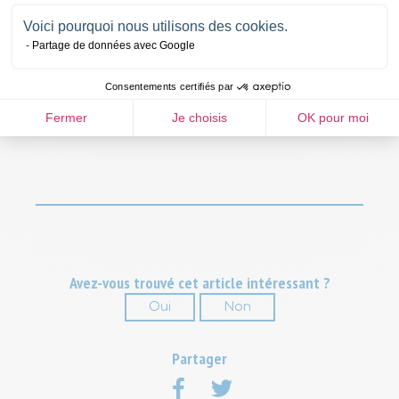
Cette page est mise à jour régulièrement afin de vous
Voici pourquoi nous utilisons des cookies.
permettre de retrouver l’ensemble des rendez-vous santé
Partage de données avec Google
proposés par Pavillon Prévoyance et ses
partenaires.
Nous vous invitons à la consulter
Consentements certifiés par
régulièrement et à vous inscrire aux thématiques qui vous
intéressent.
Fermer
Je choisis
OK pour moi
Avez-vous trouvé cet article intéressant ?
Oui
Non
Soumettre
Partager
sur
sur