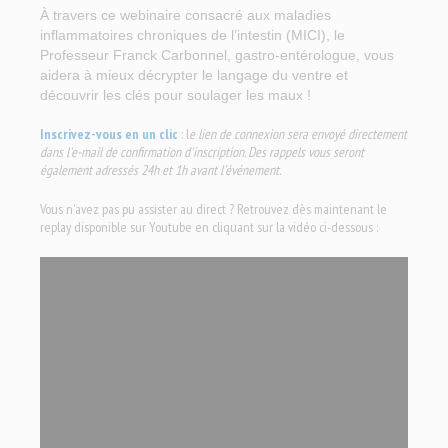
À travers ce webinaire consacré aux maladies
inflammatoires chroniques de l’intestin (MICI), le
Professeur Franck Carbonnel, gastro-entérologue, vous
aidera à mieux décrypter le langage du ventre et
découvrir les clés pour soulager les maux !
Inscrivez-vous en un clic
: l
e lien de connexion sera envoyé directement
dans l'e-mail de confirmation d'inscription. Des rappels vous seront
également adressés 24h et 1h avant l'événement.
Vous n'avez pas pu assister au direct ? Retrouvez dès maintenant le
replay disponible sur Youtube en cliquant sur la vidéo ci-dessous :