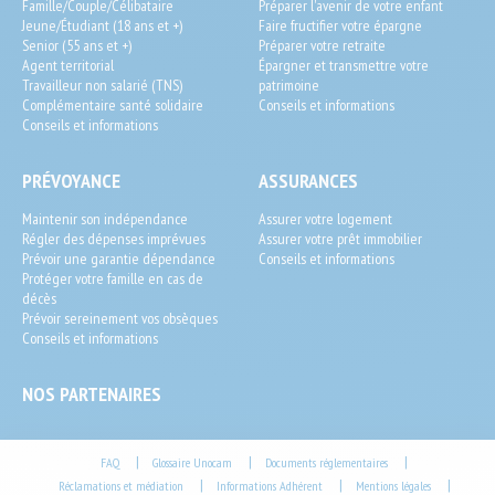
Famille/Couple/Célibataire
Préparer l'avenir de votre enfant
User
Jeune/Étudiant (18 ans et +)
Faire fructifier votre épargne
Senior (55 ans et +)
Préparer votre retraite
Agent territorial
Épargner et transmettre votre
Travailleur non salarié (TNS)
patrimoine
Complémentaire santé solidaire
Conseils et informations
Conseils et informations
PRÉVOYANCE
ASSURANCES
Maintenir son indépendance
Assurer votre logement
Régler des dépenses imprévues
Assurer votre prêt immobilier
Prévoir une garantie dépendance
Conseils et informations
Protéger votre famille en cas de
décès
Pourquoi choisir Pavillon Prévoyance pour votre 
Prévoir sereinement vos obsèques
Conseils et informations
mutuelle santé ?
NOS PARTENAIRES
En choisissant Pavillon Prévoyance, vous bénéficiez d'un 
accompagnement sur mesure de la part de nos conseillers 
Footer
|
|
|
FAQ
Glossaire Unocam
Documents réglementaires
expérimentés. Nous vous aidons à trouver la protection 
la plus 
|
|
|
Réclamations et médiation
Informations Adhérent
Mentions légales
End-