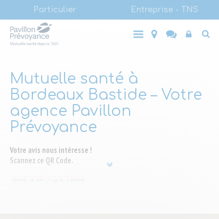
Main
Aller
Particulier
Entreprise - TNS
au
(LVL1)
Main
contenu
Entreprise
Top
Particulier
- TNS
principal
(LVL1)
End-
user
Mutuelle santé à
Bordeaux Bastide – Votre
agence Pavillon
Prévoyance
Votre avis nous intéresse !
Scannez ce QR Code.