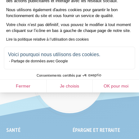
Écrivez-nous
05 57 81 24 41
des actions publicitaires et interagir avec les réseaux sociaux.
santé
, 
de 
prévoyance
et de
retraite personnalisées
,
Nous utilisons également d'autres cookies pour garantir le bon
Axeptio consent
Appelez-moi
Nous trouver
couvrant à la fois les dépenses courantes et les imprévus liés 
fonctionnement du site et vous fournir un service de qualité.
aux aléas de la vie.
Votre choix n’est pas définitif, vous pouvez le modifier à tout moment
Lundi au vendredi 8 h à 19 h
en cliquant sur l’icône en bas à gauche de chaque page de notre site.
Samedi 9 h à 12 h
Lire la politique relative à l’utilisation des cookies
Voici pourquoi nous utilisons des cookies.
Partage de données avec Google
SUIVEZ-NOUS
Consentements certifiés par
Facebook
LinkedIn
Fermer
Je choisis
OK pour moi
SEO
SANTÉ
ÉPARGNE ET RETRAITE
End-