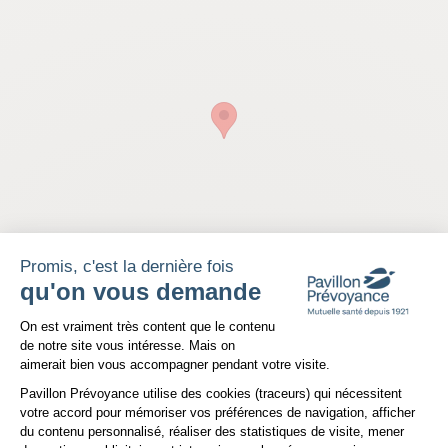
Bienvenue dans votre agence Pavillon Prévoyance à 
Bordeaux Bastide
, spécialisée dans les solutions de mutuelle 
santé adaptées à vos besoins. Située au cœur du quartier de la 
Bastide à Bordeaux, notre équipe vous accompagne pour vous 
offrir les meilleures garanties santé, prévoyance et retraite, que 
vous soyez particulier, agent territorial ou professionnel.
Promis, c'est la dernière fois
qu'on vous demande
Plateforme de Gestion du Consentem
On est vraiment très content que le contenu
Des offres de mutuelle santé sur mesure à Bordeaux 
de notre site vous intéresse. Mais on
Bastide
aimerait bien vous accompagner pendant votre visite.
NOUS CONTACTER
Pavillon Prévoyance utilise des cookies (traceurs) qui nécessitent
votre accord pour mémoriser vos préférences de navigation, afficher
Parce que chaque situation est unique, notre agence de 
du contenu personnalisé, réaliser des statistiques de visite, mener
Bordeaux Bastide vous propose 
des solutions de
mutuelle 