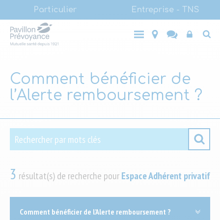
Main
Aller
Particulier
Entreprise - TNS
au
(LVL1)
Main
contenu
Entreprise
Top
Particulier
- TNS
principal
(LVL1)
End-
user
Comment bénéficier de
l’Alerte remboursement ?
Rechercher par mots clés
Rechercher
3
résultat(s) de recherche pour
Espace Adhérent privatif
Comment bénéficier de l’Alerte remboursement ?