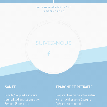
Lundi au vendredi 8 h à 19 h
Samedi 9 h à 12 h
SUIVEZ-NOUS
Facebook
LinkedIn
SEO
SANTÉ
ÉPARGNE ET RETRAITE
End-
Famille/Couple/Célibataire
Préparer l'avenir de votre enfant
User
Jeune/Étudiant (18 ans et +)
Faire fructifier votre épargne
Senior (55 ans et +)
Préparer votre retraite