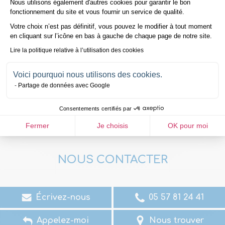
Nous utilisons également d'autres cookies pour garantir le bon
Axeptio consent
fonctionnement du site et vous fournir un service de qualité.
Votre choix n’est pas définitif, vous pouvez le modifier à tout moment
en cliquant sur l’icône en bas à gauche de chaque page de notre site.
Lire la politique relative à l’utilisation des cookies
Naissance ou
Remboursement
adoption
Voici pourquoi nous utilisons des cookies.
Partage de données avec Google
Consentements certifiés par
Fermer
Je choisis
OK pour moi
NOUS CONTACTER
Écrivez-nous
05 57 81 24 41
Appelez-moi
Nous trouver