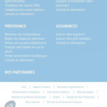
Agent territorial
Épargner et transmettre votre
Travailleur non salarié (TNS)
patrimoine
Complémentaire santé solidaire
Conseils et informations
Conseils et informations
PRÉVOYANCE
ASSURANCES
Maintenir son indépendance
Assurer votre logement
Régler des dépenses imprévues
Assurer votre prêt immobilier
Prévoir une garantie dépendance
Conseils et informations
Protéger votre famille en cas de
décès
Prévoir sereinement vos obsèques
Conseils et informations
NOS PARTENAIRES
Footer
|
|
|
FAQ
Glossaire Unocam
Documents réglementaires
|
|
|
Réclamations et médiation
Informations Adhérent
Mentions légales
End-
|
|
|
Politique de protection des données
Cookies
Groupe Pavillon Prévoyance
User
|
Nous rejoindre
Membre de la Mutualité Française