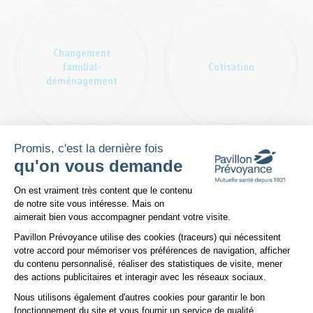
Changement
familial -
Cotisation
déménagement
Promis, c'est la dernière fois
qu'on vous demande
Plateforme de Gestion du Consentem
On est vraiment très content que le contenu
Espace
de notre site vous intéresse. Mais on
Adhérent
Médiation
aimerait bien vous accompagner pendant votre visite.
privatif
Pavillon Prévoyance utilise des cookies (traceurs) qui nécessitent
votre accord pour mémoriser vos préférences de navigation, afficher
du contenu personnalisé, réaliser des statistiques de visite, mener
des actions publicitaires et interagir avec les réseaux sociaux.
Nous utilisons également d'autres cookies pour garantir le bon
Axeptio consent
fonctionnement du site et vous fournir un service de qualité.