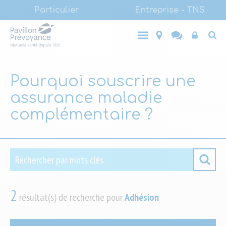
Main
Aller
Particulier
Entreprise - TNS
au
(LVL1)
Main
contenu
Entreprise
Top
Particulier
- TNS
principal
(LVL1)
End-
user
Pourquoi souscrire une
assurance maladie
complémentaire ?
Rechercher par mots clés
Rechercher
2
résultat(s) de recherche pour
Adhésion