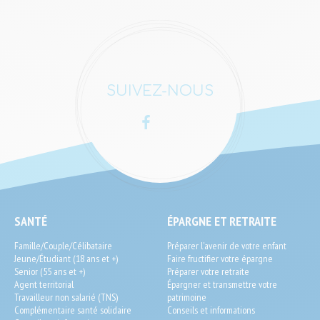
SUIVEZ-NOUS
Facebook
LinkedIn
SEO
SANTÉ
ÉPARGNE ET RETRAITE
End-
Famille/Couple/Célibataire
Préparer l'avenir de votre enfant
User
Jeune/Étudiant (18 ans et +)
Faire fructifier votre épargne
Senior (55 ans et +)
Préparer votre retraite
Agent territorial
Épargner et transmettre votre
Travailleur non salarié (TNS)
patrimoine
Complémentaire santé solidaire
Conseils et informations