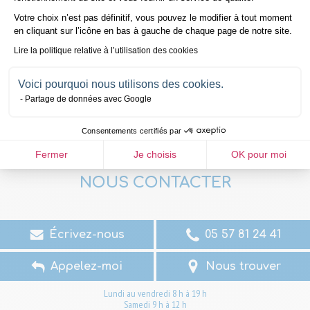
Votre choix n’est pas définitif, vous pouvez le modifier à tout moment
en cliquant sur l’icône en bas à gauche de chaque page de notre site.
Naissance ou
Lire la politique relative à l’utilisation des cookies
Remboursement
adoption
Voici pourquoi nous utilisons des cookies.
Partage de données avec Google
Consentements certifiés par
Fermer
Je choisis
OK pour moi
NOUS CONTACTER
Écrivez-nous
05 57 81 24 41
Appelez-moi
Nous trouver
Lundi au vendredi 8 h à 19 h
Samedi 9 h à 12 h