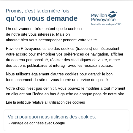
Promis, c'est la dernière fois
qu'on vous demande
Plateforme de Gestion du Consentem
Avez-vous trouvé cet article intéressant ?
On est vraiment très content que le contenu
de notre site vous intéresse. Mais on
Oui
Non
aimerait bien vous accompagner pendant votre visite.
Soumettre
Pavillon Prévoyance utilise des cookies (traceurs) qui nécessitent
Partager
votre accord pour mémoriser vos préférences de navigation, afficher
du contenu personnalisé, réaliser des statistiques de visite, mener
sur
sur
des actions publicitaires et interagir avec les réseaux sociaux.
Facebook
Twitter
Nous utilisons également d'autres cookies pour garantir le bon
Axeptio consent
fonctionnement du site et vous fournir un service de qualité.
TOUTES LES ACTUALITÉS
Votre choix n’est pas définitif, vous pouvez le modifier à tout moment
en cliquant sur l’icône en bas à gauche de chaque page de notre site.
Lire la politique relative à l’utilisation des cookies
04
Voici pourquoi nous utilisons des cookies.
MARS
2026
Partage de données avec Google