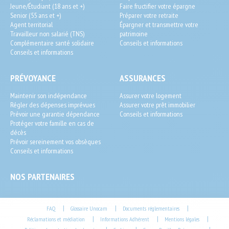
User
Jeune/Étudiant (18 ans et +)
Faire fructifier votre épargne
Senior (55 ans et +)
Préparer votre retraite
Agent territorial
Épargner et transmettre votre
Travailleur non salarié (TNS)
patrimoine
Complémentaire santé solidaire
Conseils et informations
Conseils et informations
PRÉVOYANCE
ASSURANCES
Maintenir son indépendance
Assurer votre logement
Régler des dépenses imprévues
Assurer votre prêt immobilier
Prévoir une garantie dépendance
Conseils et informations
Protéger votre famille en cas de
décès
Prévoir sereinement vos obsèques
Conseils et informations
NOS PARTENAIRES
Footer
|
|
|
FAQ
Glossaire Unocam
Documents réglementaires
|
|
|
Réclamations et médiation
Informations Adhérent
Mentions légales
End-