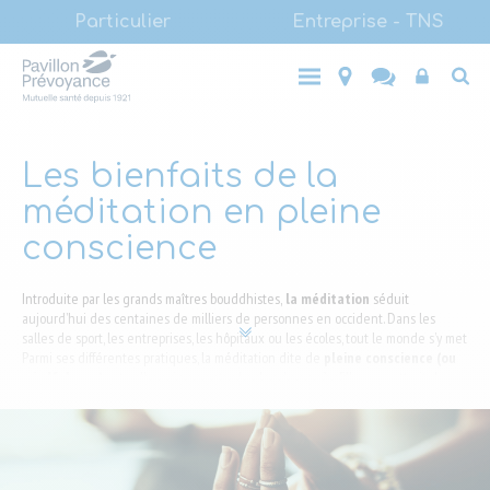
Main
Aller
Particulier
Entreprise - TNS
au
(LVL1)
Main
contenu
Entreprise
Top
Particulier
- TNS
principal
(LVL1)
End-
user
Les bienfaits de la
méditation en pleine
conscience
Introduite par les grands maîtres bouddhistes,
la méditation
séduit
aujourd’hui des centaines de milliers de personnes en occident. Dans les
salles de sport, les entreprises, les hôpitaux ou les écoles, tout le monde s’y met.
Parmi ses différentes pratiques, la méditation dite de
pleine conscience (ou
mindfulness)
est celle qui rencontre le plus de succès. Elle permettrait de
diminuer l’anxiété, le stress, la tendance à la dépression et renforcerait le
système immunitaire ainsi que le
bien-être général
.