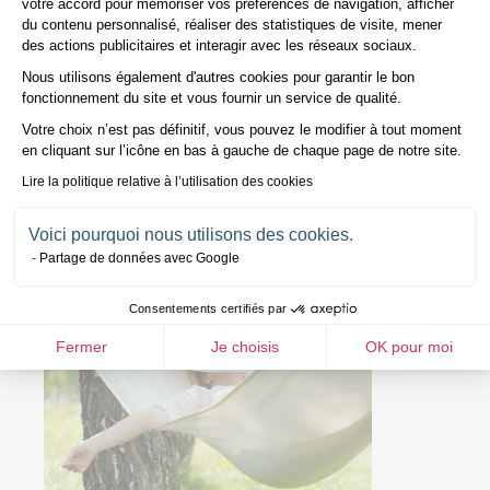
votre accord pour mémoriser vos préférences de navigation, afficher
Dans un monde où
la prévention
occupe une place de plus en plus
du contenu personnalisé, réaliser des statistiques de visite, mener
importante dans le domaine de la santé, la méditation pleine
des actions publicitaires et interagir avec les réseaux sociaux.
conscience devient un outil essentiel.
Nous utilisons également d'autres cookies pour garantir le bon
Axeptio consent
fonctionnement du site et vous fournir un service de qualité.
Elle offre aux individus la possibilité de prendre en main leur bien-être
de manière proactive. Plutôt que de simplement traiter les symptômes,
Votre choix n’est pas définitif, vous pouvez le modifier à tout moment
la méditation pleine conscience s'adresse aux racines du stress et de
en cliquant sur l’icône en bas à gauche de chaque page de notre site.
l'anxiété, contribuant ainsi à la prévention des problèmes de santé à
long terme.
Lire la politique relative à l’utilisation des cookies
Voici pourquoi nous utilisons des cookies.
Partage de données avec Google
Consentements certifiés par
Fermer
Je choisis
OK pour moi