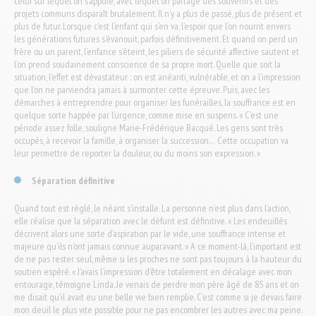
celui sur lequel on s’appuie, avec lequel on partage des souvenirs et des
projets communs disparaît brutalement. Il n’y a plus de passé, plus de présent et
plus de futur. Lorsque c’est l’enfant qui s’en va, l’espoir que l’on nourrit envers
les générations futures s’évanouit, parfois définitivement. Et quand on perd un
frère ou un parent, l’enfance s’éteint, les piliers de sécurité affective sautent et
l’on prend soudainement conscience de sa propre mort. Quelle que soit la
situation, l’effet est dévastateur : on est anéanti, vulnérable, et on a l’impression
que l’on ne parviendra jamais à surmonter cette épreuve. Puis, avec les
démarches à entreprendre pour organiser les funérailles, la souffrance est en
quelque sorte happée par l’urgence, comme mise en suspens. « C’est une
période assez folle, souligne Marie-Frédérique Bacqué. Les gens sont très
occupés, à recevoir la famille, à organiser la succession… Cette occupation va
leur permettre de reporter la douleur, ou du moins son expression. »
Séparation définitive
Quand tout est réglé, le néant s’installe. La personne n’est plus dans l’action,
elle réalise que la séparation avec le défunt est définitive. « Les endeuillés
décrivent alors une sorte d’aspiration par le vide, une souffrance intense et
majeure qu’ils n’ont jamais connue auparavant. » A ce moment-là, l’important est
de ne pas rester seul, même si les proches ne sont pas toujours à la hauteur du
soutien espéré. « J’avais l’impression d’être totalement en décalage avec mon
entourage, témoigne Linda. Je venais de perdre mon père âgé de 85 ans et on
me disait qu’il avait eu une belle vie bien remplie. C’est comme si je devais faire
mon deuil le plus vite possible pour ne pas encombrer les autres avec ma peine.