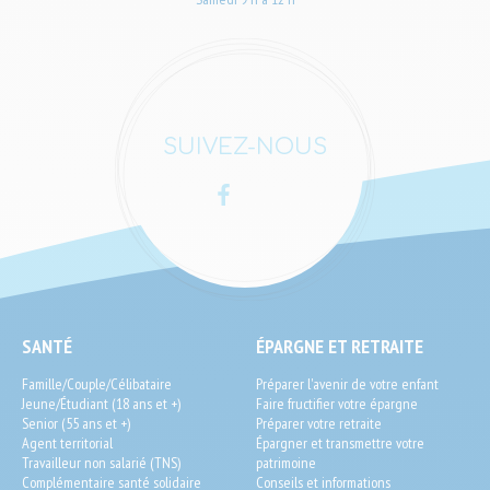
SUIVEZ-NOUS
Facebook
LinkedIn
SEO
SANTÉ
ÉPARGNE ET RETRAITE
End-
Famille/Couple/Célibataire
Préparer l'avenir de votre enfant
User
Jeune/Étudiant (18 ans et +)
Faire fructifier votre épargne
Senior (55 ans et +)
Préparer votre retraite
Agent territorial
Épargner et transmettre votre
Travailleur non salarié (TNS)
patrimoine
Complémentaire santé solidaire
Conseils et informations