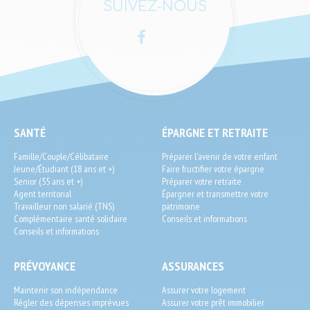
SUIVEZ-NOUS
Facebook
LinkedIn
SEO
SANTÉ
ÉPARGNE ET RETRAITE
End-
Famille/Couple/Célibataire
Préparer l'avenir de votre enfant
User
Jeune/Étudiant (18 ans et +)
Faire fructifier votre épargne
Senior (55 ans et +)
Préparer votre retraite
Agent territorial
Épargner et transmettre votre
Travailleur non salarié (TNS)
patrimoine
Complémentaire santé solidaire
Conseils et informations
Conseils et informations
PRÉVOYANCE
ASSURANCES
Maintenir son indépendance
Assurer votre logement
Régler des dépenses imprévues
Assurer votre prêt immobilier