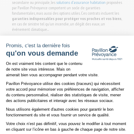
secondaire ou principale, les
solutions d'assurance habitation
proposées
par Pavillon Prévoyance comportent un socle de garanties
fondamentales, mais aussi des options utiles. Ces contrats incluent les
garanties indispensables pour protéger vos proches et vos biens
,
en cas de sinistre tel qu'un incendie, un dégât des eaux, un
événement climatique...
Finances : pourquoi est-il important d'épargner ?
Promis, c'est la dernière fois
qu'on vous demande
Avant de
savoir comment épargner
, il faut comprendre pourquoi il
est intéressant de le faire.
Plateforme de Gestion du Consentem
On est vraiment très content que le contenu
de notre site vous intéresse. Mais on
L'épargne de précaution a pour objectif de mettre de l'argent de côté.
aimerait bien vous accompagner pendant votre visite.
Celui-ci devra être disponible à tout moment pour faire face aux aléas
de la vie ou à une dépense inattendue. L'épargne peut aussi être utile
Pavillon Prévoyance utilise des cookies (traceurs) qui nécessitent
pour réaliser un projet, acquérir un bien, se marier ou faire le tour du
votre accord pour mémoriser vos préférences de navigation, afficher
monde.
du contenu personnalisé, réaliser des statistiques de visite, mener
des actions publicitaires et interagir avec les réseaux sociaux.
De même, si un événement survient et que l'on a besoin d'une somme
Nous utilisons également d'autres cookies pour garantir le bon
plus ou moins importante, avoir de l'argent de côté permet d'éviter
Axeptio consent
fonctionnement du site et vous fournir un service de qualité.
d'avoir recours à l'emprunt. A l'inverse, on peut être dans l'obligation
d'emprunter si on n'a pas d'épargne accessible. Or, les taux d'intérêt
Votre choix n’est pas définitif, vous pouvez le modifier à tout moment
des crédits à la consommations sont généralement assez élevés.
en cliquant sur l’icône en bas à gauche de chaque page de notre site.