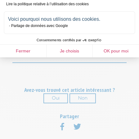
Epargner pour un avenir plus serein.
Autre éventualité : augmenter
Lire la politique relative à l’utilisation des cookies
son capital. Dans ce cas, on place son argent sur des supports qui
rapportent des intérêts chaque année comme une assurance vie. Et
Voici pourquoi nous utilisons des cookies.
enfin, épargner le plus tôt possible permet de s'assurer un capital qui
Partage de données avec Google
sera disponible plus tard. Cette somme permettra de compléter sa
retraite lorsqu'on arrêtera de travailler.
Consentements certifiés par
Pour en savoir plus sur les solutions d'épargne,
rendez-vous ici
.
Fermer
Je choisis
OK pour moi
Avez-vous trouvé cet article intéressant ?
Oui
Non
Soumettre
Partager
sur
sur
Facebook
Twitter