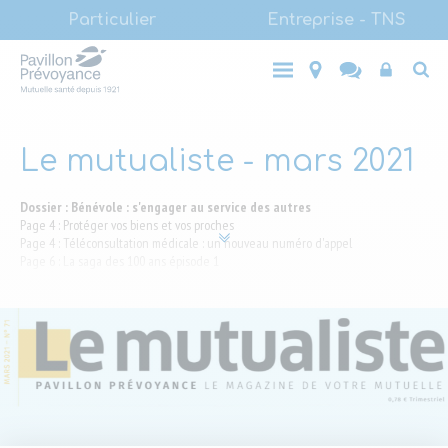
Main
Aller
Particulier
Entreprise - TNS
au
(LVL1)
Main
contenu
Entreprise
Top
Particulier
- TNS
principal
(LVL1)
End-
user
Le mutualiste - mars 2021
Dossier : Bénévole : s'engager au service des autres
Page 4 : Protéger vos biens et vos proches
Page 4 : Téléconsultation médicale : un nouveau numéro d'appel
Page 6 : La saga des 100 ans épisode 1