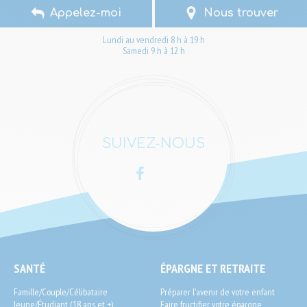
Appelez-moi
Nous trouver
Lundi au vendredi 8 h à 19 h
Samedi 9 h à 12 h
SUIVEZ-NOUS
Facebook
LinkedIn
SEO
SANTÉ
ÉPARGNE ET RETRAITE
End-
Famille/Couple/Célibataire
Préparer l'avenir de votre enfant
User
Jeune/Étudiant (18 ans et +)
Faire fructifier votre épargne