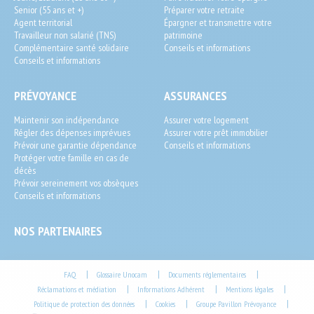
Senior (55 ans et +)
Préparer votre retraite
Agent territorial
Épargner et transmettre votre
Travailleur non salarié (TNS)
patrimoine
Complémentaire santé solidaire
Conseils et informations
Conseils et informations
PRÉVOYANCE
ASSURANCES
Maintenir son indépendance
Assurer votre logement
Régler des dépenses imprévues
Assurer votre prêt immobilier
Prévoir une garantie dépendance
Conseils et informations
Protéger votre famille en cas de
décès
Prévoir sereinement vos obsèques
Conseils et informations
NOS PARTENAIRES
Footer
|
|
|
FAQ
Glossaire Unocam
Documents réglementaires
|
|
|
Réclamations et médiation
Informations Adhérent
Mentions légales
End-
|
|
|
Politique de protection des données
Cookies
Groupe Pavillon Prévoyance
User