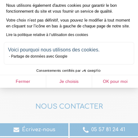
Entreprise inférieure à 20
Nous utilisons également d'autres cookies pour garantir le bon
Axeptio consent
fonctionnement du site et vous fournir un service de qualité.
salariés
Votre choix n’est pas définitif, vous pouvez le modifier à tout moment
en cliquant sur l’icône en bas à gauche de chaque page de notre site.
Pour vous, chef d’entreprise, garant de la protection sociale de vos
Lire la politique relative à l’utilisation des cookies
salariés, découvrez la gamme Inova, qui répond aux besoins de santé
des entreprises et de ses salariés, tout en étant conforme aux
Voici pourquoi nous utilisons des cookies.
obligations légales. Contrats santé collective compétitifs.
Partage de données avec Google
DÉCOUVREZ
Consentements certifiés par
Fermer
Je choisis
OK pour moi
NOUS CONTACTER
Écrivez-nous
05 57 81 24 41