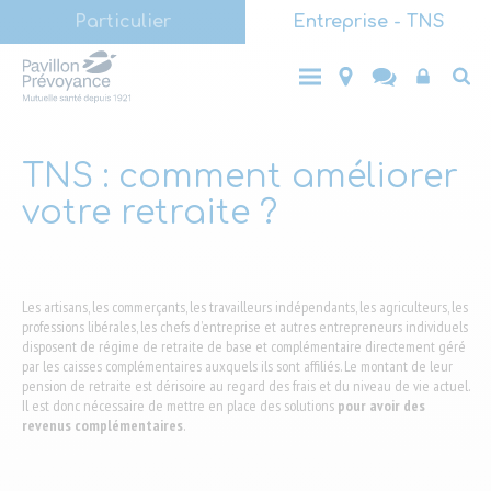
Main
Aller
Particulier
Entreprise - TNS
au
(LVL1)
Main
contenu
Entreprise
Top
Particulier
- TNS
principal
(LVL1)
End-
user
TNS : comment améliorer
votre retraite ?
Les artisans, les commerçants, les travailleurs indépendants, les agriculteurs, les
professions libérales, les chefs d’entreprise et autres entrepreneurs individuels
disposent de régime de retraite de base et complémentaire directement géré
par les caisses complémentaires auxquels ils sont affiliés. Le montant de leur
pension de retraite est dérisoire au regard des frais et du niveau de vie actuel.
Il est donc nécessaire de mettre en place des solutions
pour avoir des
revenus complémentaires
.