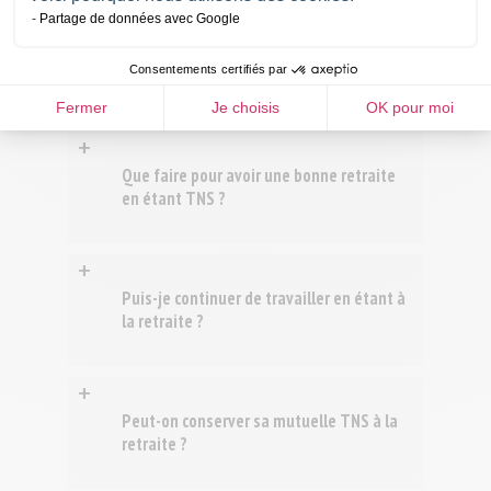
+
Partage de données avec Google
ou en versant de
Que faut-il anticiper pour économiser sa
l’argent sur un
plan d'épargne retraite individuel
(PERI
. Ce dernier regroupe tous les versements qui
Consentements certifiés par
retraite en tant que TNS ?
permettent de préparer ses futurs revenus
Fermer
Je choisis
OK pour moi
complémentaires à la retraite.
+
Que faire pour avoir une bonne retraite
en étant TNS ?
+
Puis-je continuer de travailler en étant à
investissements en actions
la retraite ?
Acheter un/des biens à louer
+
Peut-on conserver sa mutuelle TNS à la
retraite ?