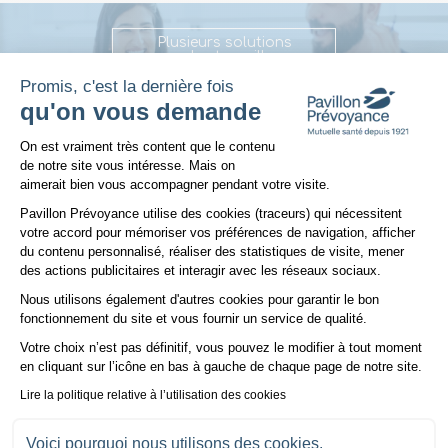
Plusieurs solutions
pour les travailleurs
non salariés
Promis, c'est la dernière fois
qu'on vous demande
Plateforme de Gestion du Consentem
FAQ : Améliorer sa retraite quand on est travailleur
On est vraiment très content que le contenu
de notre site vous intéresse. Mais on
non salariés - TNS
aimerait bien vous accompagner pendant votre visite.
Pavillon Prévoyance utilise des cookies (traceurs) qui nécessitent
votre accord pour mémoriser vos préférences de navigation, afficher
+
du contenu personnalisé, réaliser des statistiques de visite, mener
Comment améliorer sa retraite quand on
des actions publicitaires et interagir avec les réseaux sociaux.
est TNS ?
Nous utilisons également d'autres cookies pour garantir le bon
Axeptio consent
fonctionnement du site et vous fournir un service de qualité.
+
Votre choix n’est pas définitif, vous pouvez le modifier à tout moment
en cliquant sur l’icône en bas à gauche de chaque page de notre site.
Sur quoi un indépendant TNS peut-il
Lire la politique relative à l’utilisation des cookies
épargner ?
Voici pourquoi nous utilisons des cookies.