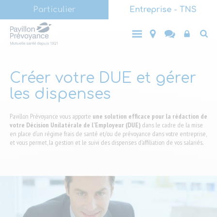
Main
Aller
Particulier
Entreprise - TNS
au
(LVL1)
Main
contenu
Entreprise
Top
Particulier
- TNS
principal
(LVL1)
End-
user
Créer votre DUE et gérer
les dispenses
Pavillon Prévoyance vous apporte
une solution efficace pour la rédaction de
votre Décision Unilatérale de l’Employeur (DUE)
dans le cadre de la mise
en place d’un régime frais de santé et/ou de prévoyance dans votre entreprise,
et vous permet, la gestion et le suivi des dispenses d’affiliation de vos salariés.