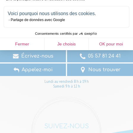
Voici pourquoi nous utilisons des cookies.
Partage de données avec Google
NOUS CONTACTER
Consentements certifiés par
Fermer
Je choisis
OK pour moi
Écrivez-nous
05 57 81 24 41
Appelez-moi
Nous trouver
Lundi au vendredi 8 h à 19 h
Samedi 9 h à 12 h
SUIVEZ-NOUS