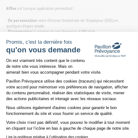
Afflex
est l’unique application permettant :
-
De personnaliser
votre Décision Unilatérale de l’Employeur (DUE) en
quelques étapes simple.
-
D’automatise
r la gestion de vos dispenses d’affiliation.
-
De digitaliser
vos process (opposabilité, validation…) auprès de vos salariés.
Promis, c'est la dernière fois
-
D’exporter
votre dossier en un clic lors d’un contrôle Urssaf.
-
De bénéficier
d’une garantie de conformité de votre formalisme.
qu'on vous demande
Plateforme de Gestion du Consentem
Notre partenaire
Afflex
adresse un e-mail lors de votre affiliation à un contrat
On est vraiment très content que le contenu
santé de Pavillon Prévoyance afin de créer votre compte et d'accéder au
de notre site vous intéresse. Mais on
service qui est, par ailleurs, disponible directement depuis votre
Espace
aimerait bien vous accompagner pendant votre visite.
entreprise
sur ce site
Pavillon Prévoyance utilise des cookies (traceurs) qui nécessitent
votre accord pour mémoriser vos préférences de navigation, afficher
Vous pouvez accéder à l’application depuis votre Esapce entreprise dans la
du contenu personnalisé, réaliser des statistiques de visite, mener
rubrique
Services inclus/Décision Unilatérale de l’Employeur (DUE): créer ma DUE
des actions publicitaires et interagir avec les réseaux sociaux.
et gérer mes dispenses.
Nous utilisons également d'autres cookies pour garantir le bon
Axeptio consent
fonctionnement du site et vous fournir un service de qualité.
Votre choix n’est pas définitif, vous pouvez le modifier à tout moment
ACCÉDEZ À VOTRE
en cliquant sur l’icône en bas à gauche de chaque page de notre site.
ESPACE
GESTIONNAIRE
Lire la politique relative à l’utilisation des cookies
D'ENTREPRISE