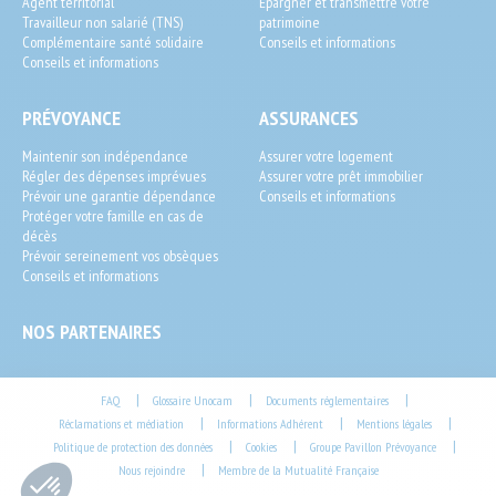
Agent territorial
Épargner et transmettre votre
Travailleur non salarié (TNS)
patrimoine
Complémentaire santé solidaire
Conseils et informations
Conseils et informations
PRÉVOYANCE
ASSURANCES
Maintenir son indépendance
Assurer votre logement
Régler des dépenses imprévues
Assurer votre prêt immobilier
Prévoir une garantie dépendance
Conseils et informations
Protéger votre famille en cas de
décès
Prévoir sereinement vos obsèques
Conseils et informations
NOS PARTENAIRES
Footer
|
|
|
FAQ
Glossaire Unocam
Documents réglementaires
|
|
|
Réclamations et médiation
Informations Adhérent
Mentions légales
End-
|
|
|
Politique de protection des données
Cookies
Groupe Pavillon Prévoyance
User
|
Nous rejoindre
Membre de la Mutualité Française