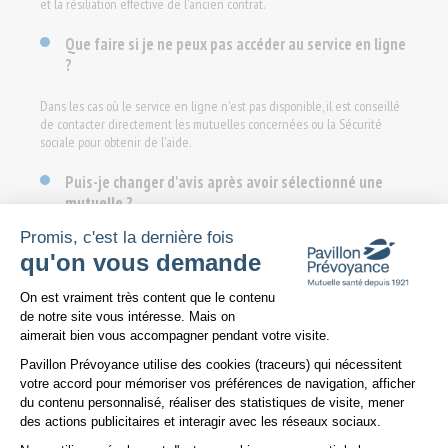
et la résiliation effective de l'ancien contrat.
Que faire si je ne peux pas accéder au service en ligne
?
Dans les cas où le service en ligne n'est pas disponible, il est conseillé
de contacter directement les mutuelles concernées ou la Sécurité
sociale pour obtenir de l'aide.
Puis-je changer d'avis après avoir sélectionné une
mutuelle ?
Promis, c'est la dernière fois
La modification de votre choix peut être sujette à des restrictions et
qu'on vous demande
dépend de la politique de votre mutuelle. Il est recommandé de
contacter directement l'organisme pour discuter des options
Plateforme de Gestion du Consentem
disponibles.
On est vraiment très content que le contenu
de notre site vous intéresse. Mais on
Pavillon Prévoyance
vous informe
aimerait bien vous accompagner pendant votre visite.
Pavillon Prévoyance utilise des cookies (traceurs) qui nécessitent
Téléchargez ici la documentation complète
votre accord pour mémoriser vos préférences de navigation, afficher
du contenu personnalisé, réaliser des statistiques de visite, mener
des actions publicitaires et interagir avec les réseaux sociaux.