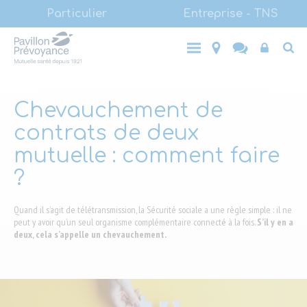
Main
Aller
Particulier
Entreprise - TNS
au
(LVL1)
Main
contenu
Entreprise
Top
Particulier
- TNS
principal
(LVL1)
End-
user
Chevauchement de
contrats de deux
mutuelle : comment faire
?
Quand il s’agit de télétransmission, la Sécurité sociale a une règle simple : il ne
peut y avoir qu’un seul organisme complémentaire connecté à la fois.
S’il y en a
deux, cela s’appelle un chevauchement.