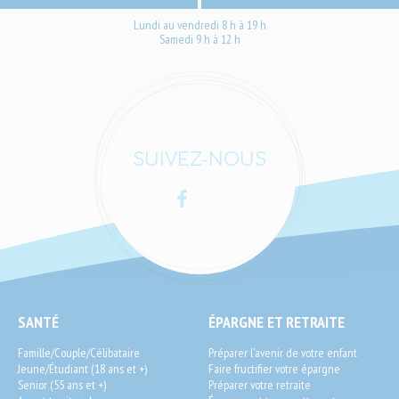
Lundi au vendredi 8 h à 19 h
Samedi 9 h à 12 h
SUIVEZ-NOUS
Facebook
LinkedIn
SEO
SANTÉ
ÉPARGNE ET RETRAITE
End-
Famille/Couple/Célibataire
Préparer l'avenir de votre enfant
User
Jeune/Étudiant (18 ans et +)
Faire fructifier votre épargne
Senior (55 ans et +)
Préparer votre retraite