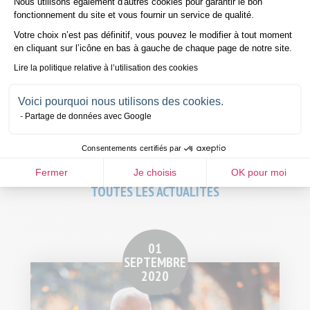
Nous utilisons également d'autres cookies pour garantir le bon
Axeptio consent
fonctionnement du site et vous fournir un service de qualité.
Votre choix n’est pas définitif, vous pouvez le modifier à tout moment
en cliquant sur l’icône en bas à gauche de chaque page de notre site.
Avez-vous trouvé cet article intéressant ?
Lire la politique relative à l’utilisation des cookies
Oui
Non
Soumettre
Voici pourquoi nous utilisons des cookies.
Partager
Partage de données avec Google
sur
sur
Facebook
Twitter
Consentements certifiés par
Fermer
Je choisis
OK pour moi
TOUTES LES ACTUALITÉS
01
SEPTEMBRE
2020