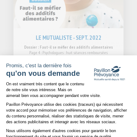
LE MUTUALISTE - SEPT. 2022
Dossier : Faut-il se méfier des additifs alimentaires
Page 4 : Psychologues : huit séances remboursées
Page 4 : Etudiant : une couverture qui lui ressemble
Page 6 : Immobilier : des solutions de protection du prêt et de
Promis, c'est la dernière fois
l'habitation
qu'on vous demande
Plateforme de Gestion du Consentem
VOIR PLUS
On est vraiment très content que le contenu
de notre site vous intéresse. Mais on
aimerait bien vous accompagner pendant votre visite.
30
Pavillon Prévoyance utilise des cookies (traceurs) qui nécessitent
JUIN
votre accord pour mémoriser vos préférences de navigation, afficher
2022
du contenu personnalisé, réaliser des statistiques de visite, mener
des actions publicitaires et interagir avec les réseaux sociaux.
Nous utilisons également d'autres cookies pour garantir le bon
Axeptio consent
fonctionnement du site et vous fournir un service de qualité.