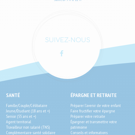
SUIVEZ-NOUS
Facebook
LinkedIn
SEO
SANTÉ
ÉPARGNE ET RETRAITE
End-
Famille/Couple/Célibataire
Préparer l'avenir de votre enfant
User
Jeune/Étudiant (18 ans et +)
Faire fructifier votre épargne
Senior (55 ans et +)
Préparer votre retraite
Agent territorial
Épargner et transmettre votre
Travailleur non salarié (TNS)
patrimoine
Complémentaire santé solidaire
Conseils et informations