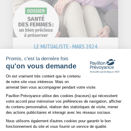
LE MUTUALISTE - MARS 2024
DOSSIER : SANTÉ DES FEMMES : un bien précieux à
Promis, c'est la dernière fois
préserver
qu'on vous demande
Page 4 : Solidarité
- La mutuelle aux côtés des Fées Bleues
Page 5 : Pavillon Hospi
- L'assurance hospitalisation
Plateforme de Gestion du Consentem
On est vraiment très content que le contenu
Page 6 : Décryptage
- Comprendre les remboursements
de notre site vous intéresse. Mais on
aimerait bien vous accompagner pendant votre visite.
VOIR PLUS
Pavillon Prévoyance utilise des cookies (traceurs) qui nécessitent
votre accord pour mémoriser vos préférences de navigation, afficher
du contenu personnalisé, réaliser des statistiques de visite, mener
01
des actions publicitaires et interagir avec les réseaux sociaux.
JANVIER
Nous utilisons également d'autres cookies pour garantir le bon
2024
Axeptio consent
fonctionnement du site et vous fournir un service de qualité.