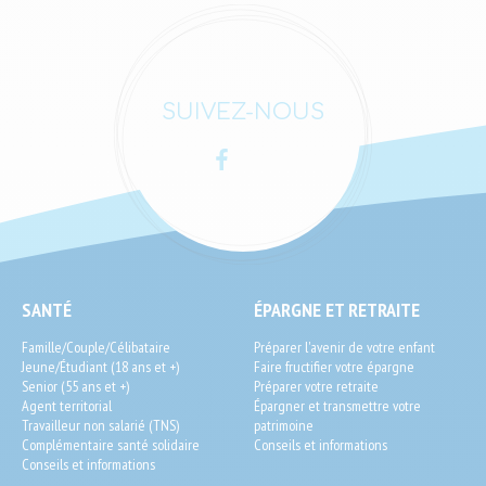
SUIVEZ-NOUS
Facebook
LinkedIn
SEO
SANTÉ
ÉPARGNE ET RETRAITE
End-
Famille/Couple/Célibataire
Préparer l'avenir de votre enfant
User
Jeune/Étudiant (18 ans et +)
Faire fructifier votre épargne
Senior (55 ans et +)
Préparer votre retraite
Agent territorial
Épargner et transmettre votre
Travailleur non salarié (TNS)
patrimoine
Complémentaire santé solidaire
Conseils et informations
Conseils et informations